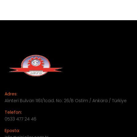
Adres:
Alınteri Bulvarı 1161/1cad. No: 26/B Ostim / Ankara / Türkiye
Telefon:
0533 477 24 46
Eposta: