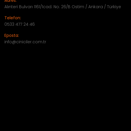
Adres:
Alınteri Bulvarı 1161/1cad. No: 26/B Ostim / Ankara / Türkiye
Telefon:
0533 477 24 46
Eposta:
info@ciniciler.com.tr